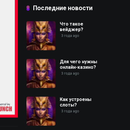
Последние новости
Что такое
вейджер?
3 года ago
Для чего нужны
онлайн-казино?
3 года ago
Как устроены
слоты?
3 года ago