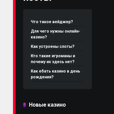
Что такое вейджер?
Для чего нужны онлайн-
казино?
Как устроены слоты?
Кто такие игроманы и
почему их здесь нет?
Как ебать казино в день
рождения?
Новые казино