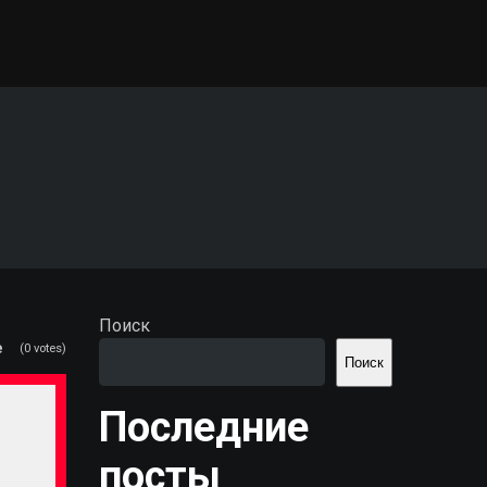
Поиск
e
(
0
votes)
Поиск
Последние
посты