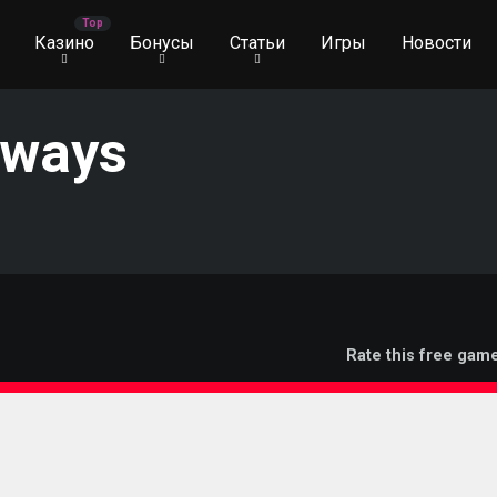
Казино
Бонусы
Статьи
Игры
Новости
aways
Rate this free gam