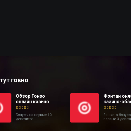
тут говно
Обзор Гонзо
Фонтан онл
онлайн казино
казино-обз
Бонусы на первые 10
3 пакета бонусо
депозитов
первые 3 депоз