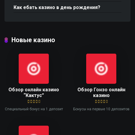
Как ебать казино в день рождения?
Новые казино
Обзор онлайн казино
Обзор Гонзо онлайн
“Кактус”
казино
Специальный бонус на 1 депозит
Бонусы на первые 10 депозитов