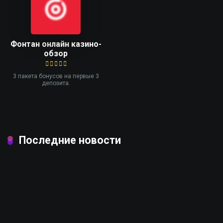
Фонтан онлайн казино-
обзор
3 пакета бонусов на первые 3
депозита.
Последние новости
Что такое вейджер?
3 года ago
Для чего нужны онлайн-казино?