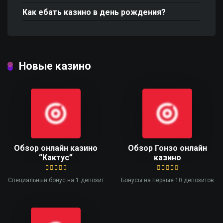
Как ебать казино в день рождения?
Новые казино
Обзор онлайн казино
Обзор Гонзо онлайн
“Кактус”
казино
Специальный бонус на 1 депозит
Бонусы на первые 10 депозитов