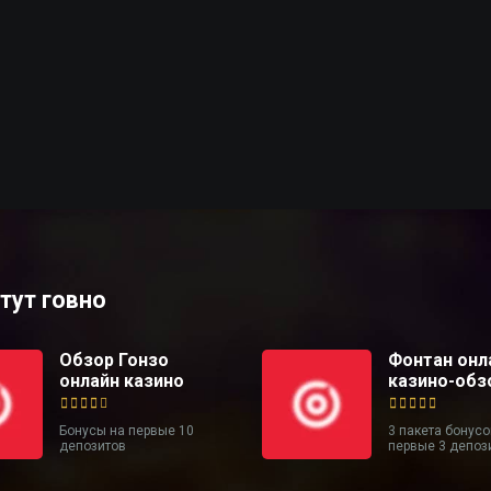
тут говно
Обзор Гонзо
Фонтан онл
онлайн казино
казино-обз
Бонусы на первые 10
3 пакета бонусо
депозитов
первые 3 депоз