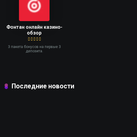
Фонтан онлайн казино-
обзор
3 пакета бонусов на первые 3
депозита.
Последние новости
Что такое вейджер?
3 года ago
Для чего нужны онлайн-казино?