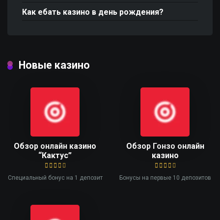
Как ебать казино в день рождения?
Новые казино
Обзор онлайн казино
Обзор Гонзо онлайн
“Кактус”
казино
Специальный бонус на 1 депозит
Бонусы на первые 10 депозитов