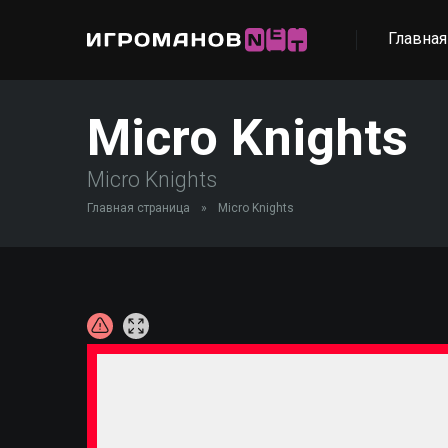
Главная
Micro Knights
Micro Knights
Главная страница
»
Micro Knights