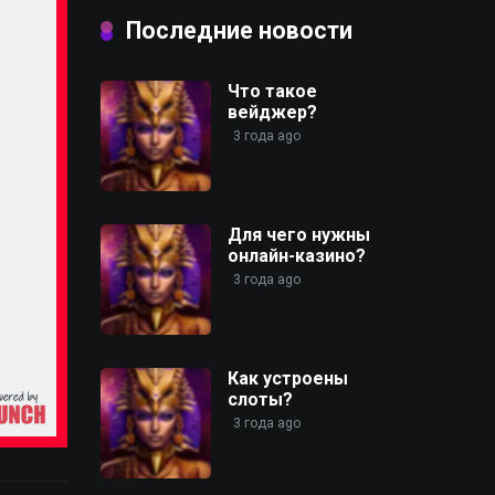
Последние новости
Что такое
вейджер?
3 года ago
Для чего нужны
онлайн-казино?
3 года ago
Как устроены
слоты?
3 года ago