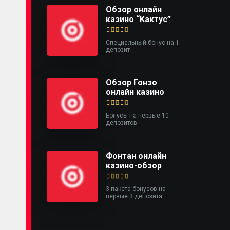
Обзор онлайн
казино “Кактус”
Специальный бонус на 1
депозит
Обзор Гонзо
онлайн казино
Бонусы на первые 10
депозитов
Фонтан онлайн
казино-обзор
3 пакета бонусов на
первые 3 депозита.