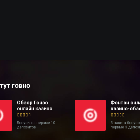
тут говно
Обзор Гонзо
Фонтан онл
онлайн казино
казино-обз
Бонусы на первые 10
3 пакета бонусо
депозитов
первые 3 депоз