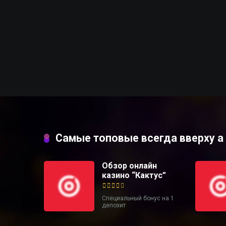
Самые топовые всегда вверху а 
Обзор онлайн
казино “Кактус”
Специальный бонус на 1
депозит