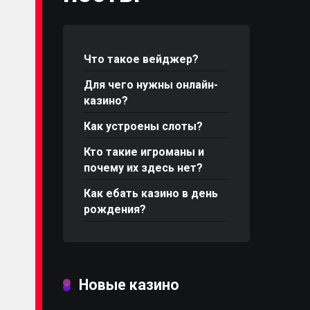
Что такое вейджер?
Для чего нужны онлайн-
казино?
Как устроены слоты?
Кто такие игроманы и
почему их здесь нет?
Как ебать казино в день
рождения?
Новые казино