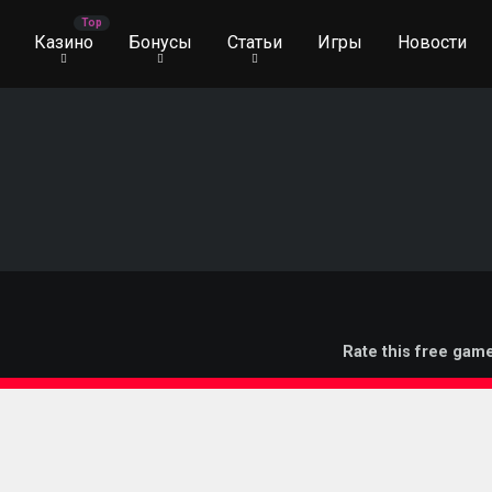
Казино
Бонусы
Статьи
Игры
Новости
Rate this free gam