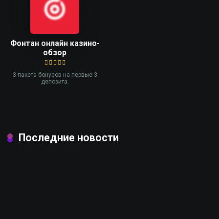
Фонтан онлайн казино-
обзор
3 пакета бонусов на первые 3
депозита.
Последние новости
Что такое вейджер?
3 года ago
Для чего нужны онлайн-казино?