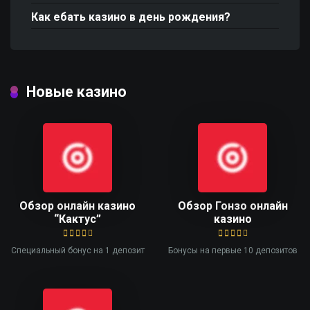
Как ебать казино в день рождения?
Новые казино
Обзор онлайн казино
Обзор Гонзо онлайн
“Кактус”
казино
Специальный бонус на 1 депозит
Бонусы на первые 10 депозитов