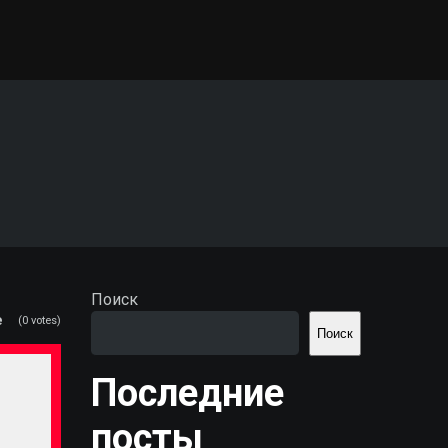
Поиск
e
(
0
votes)
Поиск
Последние
посты