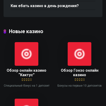
Как ебать казино в день рождения?
Новые казино
Обзор онлайн казино
Обзор Гонзо онлайн
“Кактус”
казино
Специальный бонус на 1 депозит
Бонусы на первые 10 депозитов