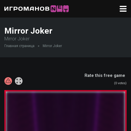
Mirror Joker
Mirror Joker
Главная страница
»
Mirror Joker
Rate this free game
(
0
votes)