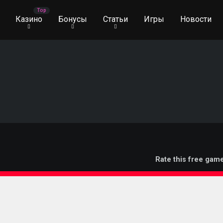
Казино
Бонусы
Статьи
Игры
Новости
Rate this free gam