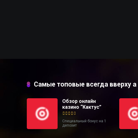
Самые топовые всегда вверху а 
Обзор онлайн
казино “Кактус”
Специальный бонус на 1
депозит