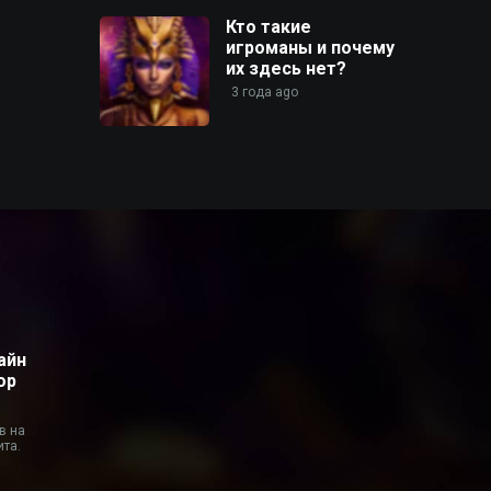
Кто такие
игроманы и почему
их здесь нет?
3 года ago
айн
ор
в на
ита.