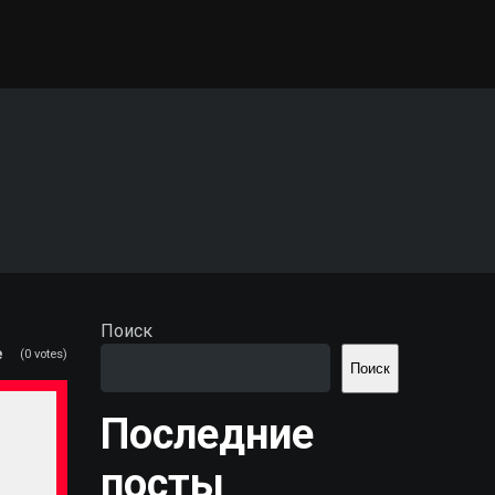
Поиск
e
(
0
votes)
Поиск
Последние
посты