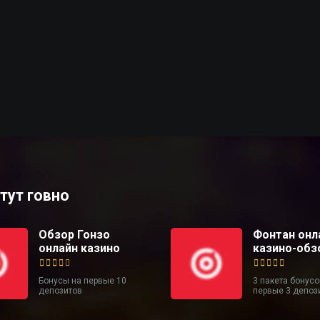
тут говно
Обзор Гонзо
Фонтан онл
онлайн казино
казино-обз
Бонусы на первые 10
3 пакета бонусо
депозитов
первые 3 депоз