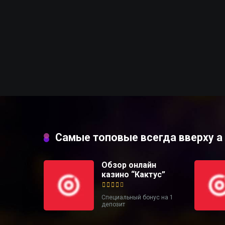
Самые топовые всегда вверху а 
Обзор онлайн
казино “Кактус”
Специальный бонус на 1
депозит