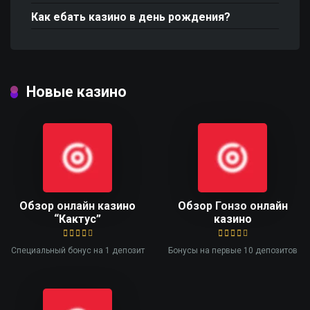
Как ебать казино в день рождения?
Новые казино
Обзор онлайн казино
Обзор Гонзо онлайн
“Кактус”
казино
Специальный бонус на 1 депозит
Бонусы на первые 10 депозитов