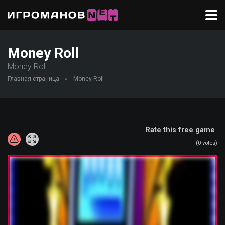
Money Roll
Money Roll
Главная страница
»
Money Roll
Rate this free game
(
0
votes)