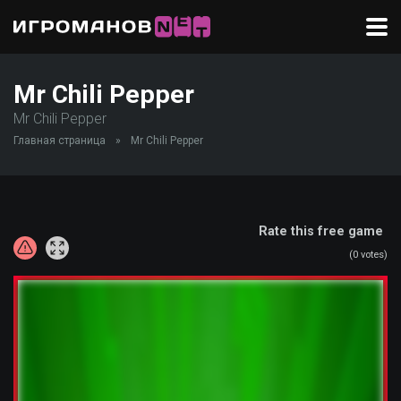
Mr Chili Pepper
Mr Chili Pepper
Главная страница
»
Mr Chili Pepper
Rate this free game
(
0
votes)