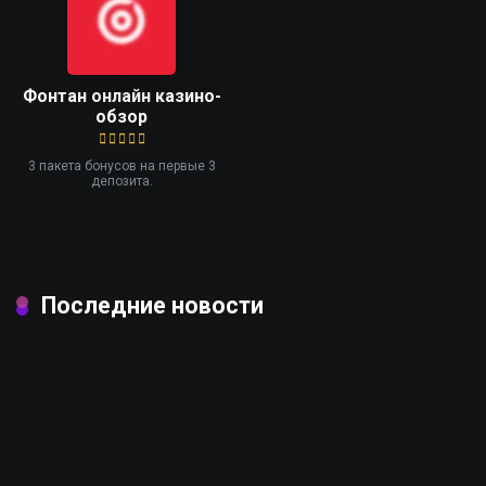
Фонтан онлайн казино-
обзор
3 пакета бонусов на первые 3
депозита.
Последние новости
Что такое вейджер?
3 года ago
Для чего нужны онлайн-казино?