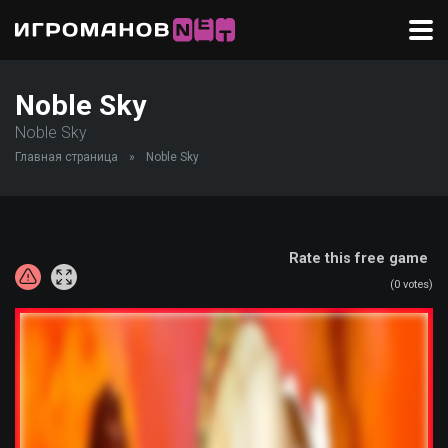
Noble Sky
Noble Sky
Главная страница
»
Noble Sky
Rate this free game
(
0
votes)