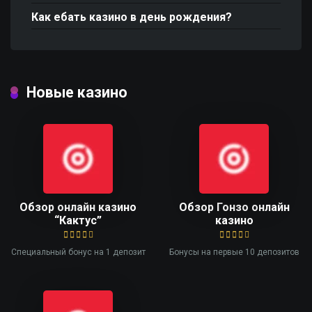
Как ебать казино в день рождения?
Новые казино
Обзор онлайн казино
Обзор Гонзо онлайн
“Кактус”
казино
Специальный бонус на 1 депозит
Бонусы на первые 10 депозитов