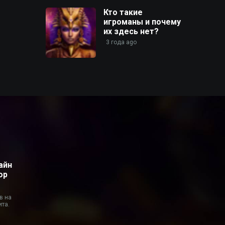
Кто такие
игроманы и почему
их здесь нет?
3 года ago
айн
ор
в на
ита.