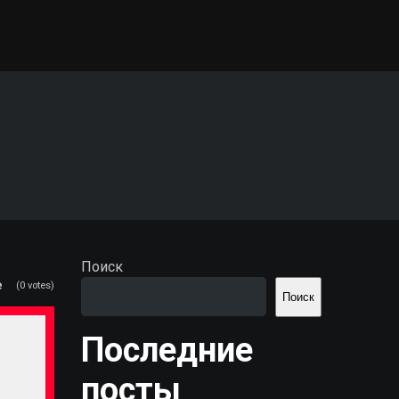
Поиск
e
(
0
votes)
Поиск
Последние
посты