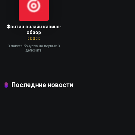
Фонтан онлайн казино-
обзор
3 пакета бонусов на первые 3
депозита.
Последние новости
Что такое вейджер?
3 года ago
Для чего нужны онлайн-казино?