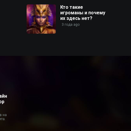
Кто такие
игроманы и почему
их здесь нет?
3 года ago
айн
ор
в на
ита.