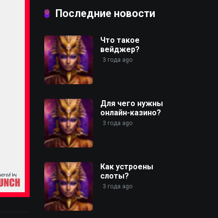
Последние новости
Что такое
вейджер?
3 года ago
Для чего нужны
онлайн-казино?
3 года ago
Как устроены
слоты?
3 года ago