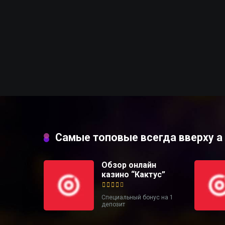
Самые топовые всегда вверху а 
Обзор онлайн
казино “Кактус”
Специальный бонус на 1
депозит