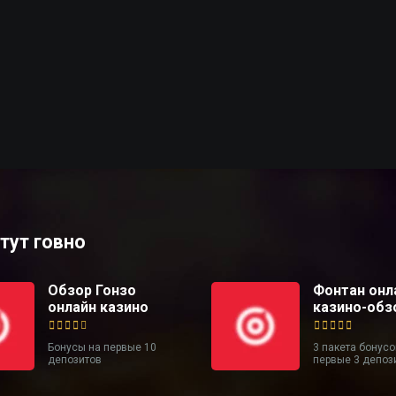
тут говно
Обзор Гонзо
Фонтан онл
онлайн казино
казино-обз
Бонусы на первые 10
3 пакета бонусо
депозитов
первые 3 депоз