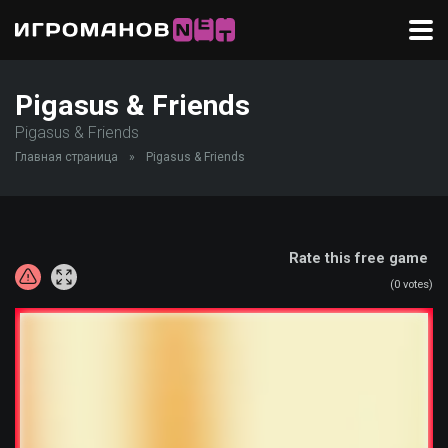
Pigasus & Friends
Pigasus & Friends
Главная страница
»
Pigasus & Friends
Rate this free game
(
0
votes)