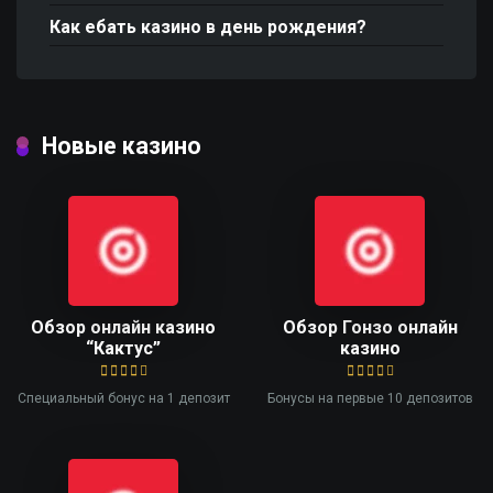
Как ебать казино в день рождения?
Новые казино
Обзор онлайн казино
Обзор Гонзо онлайн
“Кактус”
казино
Специальный бонус на 1 депозит
Бонусы на первые 10 депозитов