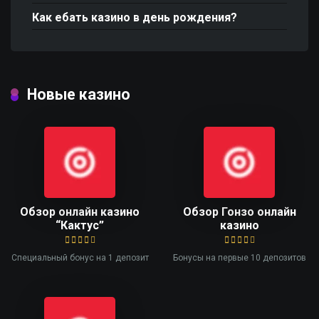
Как ебать казино в день рождения?
Новые казино
Обзор онлайн казино
Обзор Гонзо онлайн
“Кактус”
казино
Специальный бонус на 1 депозит
Бонусы на первые 10 депозитов