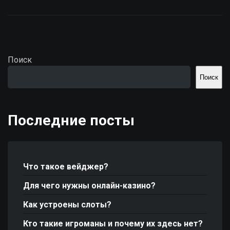
Поиск
Поиск
Последние посты
Что такое вейджер?
Для чего нужны онлайн-казино?
Как устроены слоты?
Кто такие игроманы и почему их здесь нет?