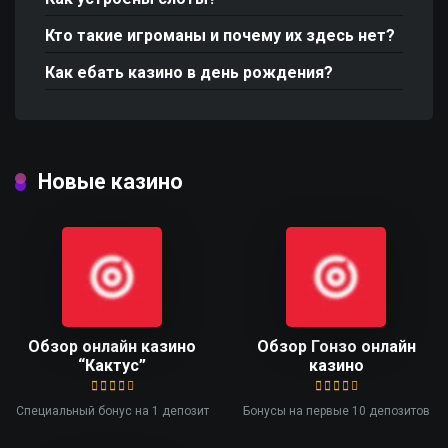
Кто такие игроманы и почему их здесь нет?
Как ебать казино в день рождения?
Новые казино
Обзор онлайн казино
Обзор Гонзо онлайн
“Кактус”
казино
Специальный бонус на 1 депозит
Бонусы на первые 10 депозитов