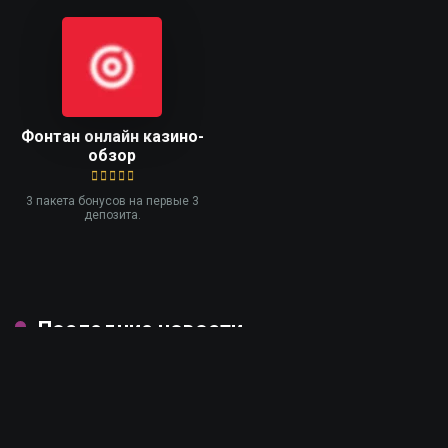
Фонтан онлайн казино-
обзор
3 пакета бонусов на первые 3
депозита.
Последние новости
Что такое вейджер?
3 года ago