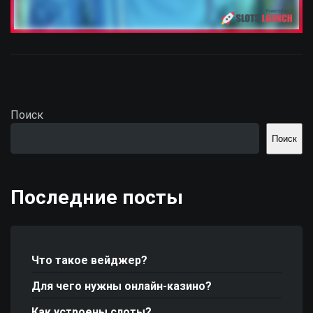
Поиск
Поиск
Последние посты
Что такое вейджер?
Для чего нужны онлайн-казино?
Как устроены слоты?