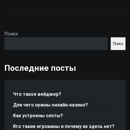
Поиск
Поиск
Последние посты
Что такое вейджер?
Для чего нужны онлайн-казино?
Как устроены слоты?
Кто такие игроманы и почему их здесь нет?