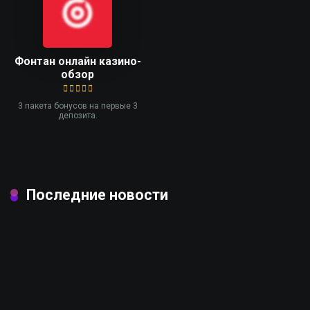
Фонтан онлайн казино-
обзор
3 пакета бонусов на первые 3
депозита.
Последние новости
Что такое вейджер?
3 года ago
Для чего нужны онлайн-казино?