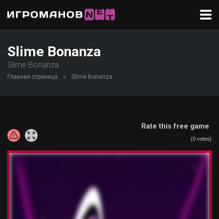
Slime Bonanza
Slime Bonanza
Главная страница
»
Slime Bonanza
Rate this free game
(
0
votes)