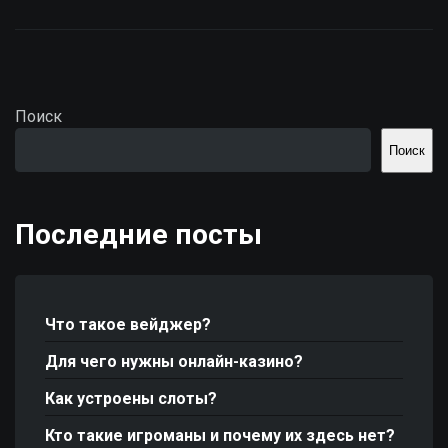
Поиск
Поиск
Последние посты
Что такое вейджер?
Для чего нужны онлайн-казино?
Как устроены слоты?
Кто такие игроманы и почему их здесь нет?