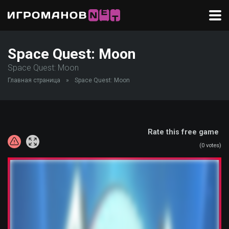
Space Quest: Moon
Space Quest: Moon
Главная страница
»
Space Quest: Moon
Rate this free game
(
0
votes)