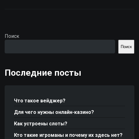
Поиск
Поиск
Последние посты
Что такое вейджер?
Для чего нужны онлайн-казино?
Как устроены слоты?
Кто такие игроманы и почему их здесь нет?