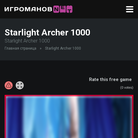
Starlight Archer 1000
Starlight Archer 1000
Главная страница
»
Starlight Archer 1000
Rate this free game
(
0
votes)