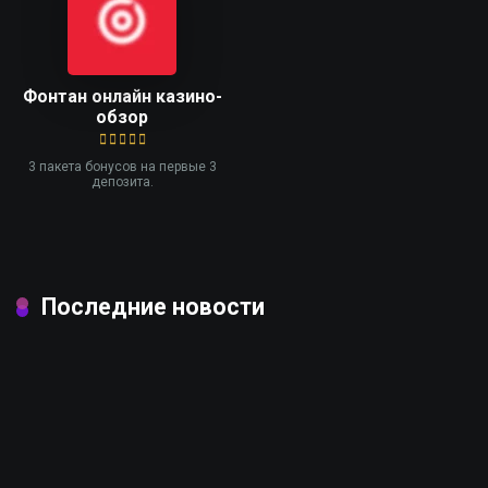
Фонтан онлайн казино-
обзор
3 пакета бонусов на первые 3
депозита.
Последние новости
Что такое вейджер?
3 года ago
Для чего нужны онлайн-казино?