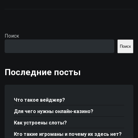
Поиск
Поиск
Последние посты
Что такое вейджер?
Для чего нужны онлайн-казино?
Как устроены слоты?
Кто такие игроманы и почему их здесь нет?