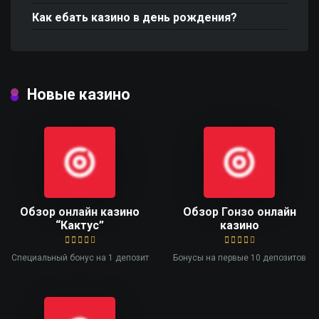
Как ебать казино в день рождения?
Новые казино
Обзор онлайн казино
Обзор Гонзо онлайн
“Кактус”
казино
Специальный бонус на 1 депозит
Бонусы на первые 10 депозитов