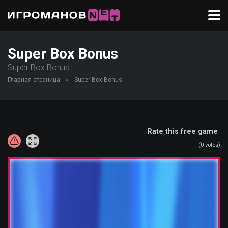
Super Box Bonus
Super Box Bonus
Главная страница
»
Super Box Bonus
Rate this free game
(
0
votes)