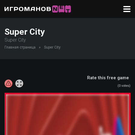
Super City
Super City
Главная страница
»
Super City
Rate this free game
(
0
votes)