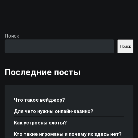
Поиск
Поиск
Последние посты
Что такое вейджер?
Для чего нужны онлайн-казино?
Как устроены слоты?
Кто такие игроманы и почему их здесь нет?