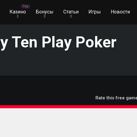
Казино
Бонусы
Статьи
Игры
Новости
y Ten Play Poker
Rate this free gam