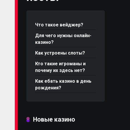
Что такое вейджер?
Для чего нужны онлайн-
казино?
Как устроены слоты?
Кто такие игроманы и
почему их здесь нет?
Как ебать казино в день
рождения?
Новые казино