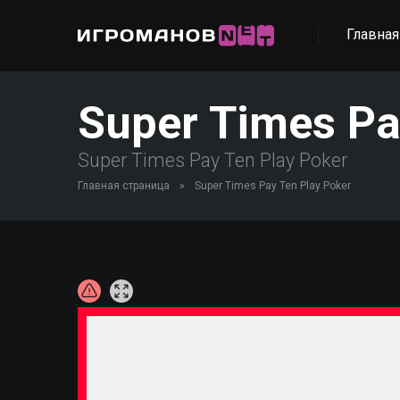
Главная
Super Times Pa
Super Times Pay Ten Play Poker
Главная страница
»
Super Times Pay Ten Play Poker