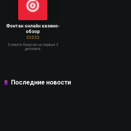
Фонтан онлайн казино-
обзор
3 пакета бонусов на первые 3
депозита.
Последние новости
Что такое вейджер?
3 года ago
Для чего нужны онлайн-казино?