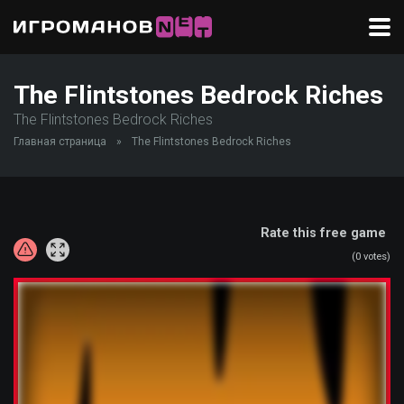
The Flintstones Bedrock Riches
The Flintstones Bedrock Riches
Главная страница
»
The Flintstones Bedrock Riches
Rate this free game
(
0
votes)