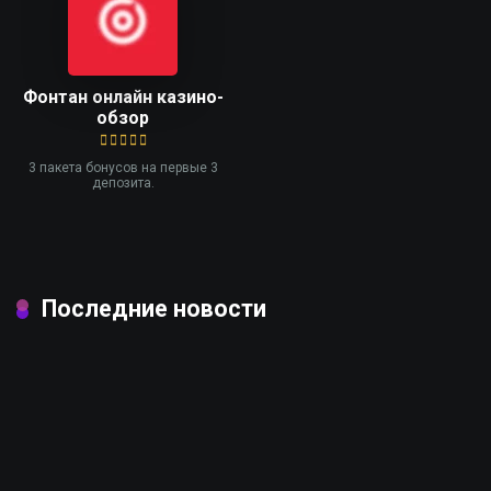
Фонтан онлайн казино-
обзор
3 пакета бонусов на первые 3
депозита.
Последние новости
Что такое вейджер?
3 года ago
Для чего нужны онлайн-казино?