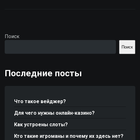
Поиск
Поиск
Последние посты
Что такое вейджер?
Для чего нужны онлайн-казино?
Как устроены слоты?
Кто такие игроманы и почему их здесь нет?