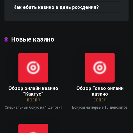
Как ебать казино в день рождения?
Новые казино
Обзор онлайн казино
Обзор Гонзо онлайн
“Кактус”
казино
Специальный бонус на 1 депозит
Бонусы на первые 10 депозитов