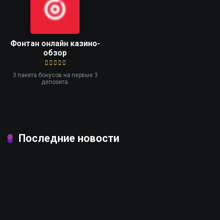
Фонтан онлайн казино-
обзор
3 пакета бонусов на первые 3
депозита.
Последние новости
Что такое вейджер?
3 года ago
Для чего нужны онлайн-казино?