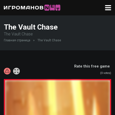
The Vault Chase
The Vault Chase
Главная страница
»
The Vault Chase
Rate this free game
(
0
votes)