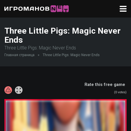
Three Little Pigs: Magic Never
Ends
Three Little Pigs: Magic Never Ends
Главная страница
»
Three Little Pigs: Magic Never Ends
Rate this free game
(
0
votes)