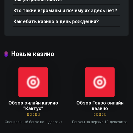
Кто такие игроманы и почему их здесь нет?
Как ебать казино в день рождения?
Новые казино
Обзор онлайн казино
Обзор Гонзо онлайн
“Кактус”
казино
Специальный бонус на 1 депозит
Бонусы на первые 10 депозитов