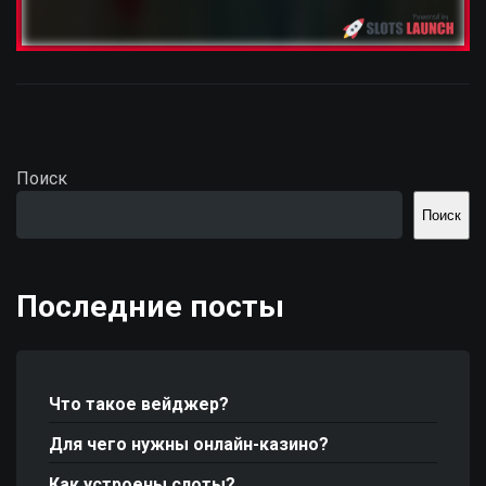
Поиск
Поиск
Последние посты
Что такое вейджер?
Для чего нужны онлайн-казино?
Как устроены слоты?