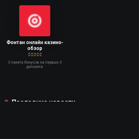
Фонтан онлайн казино-
обзор
3 пакета бонусов на первые 3
депозита.
Последние новости
Что такое вейджер?
3 года ago