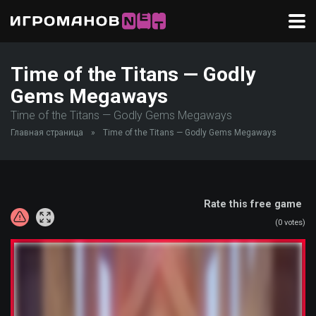
Time of the Titans — Godly
Gems Megaways
Time of the Titans — Godly Gems Megaways
Главная страница
»
Time of the Titans — Godly Gems Megaways
Rate this free game
(
0
votes)