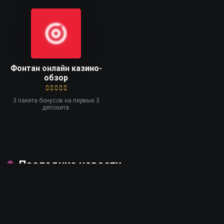
Фонтан онлайн казино-
обзор
3 пакета бонусов на первые 3
депозита.
Последние новости
Что такое вейджер?
3 года ago