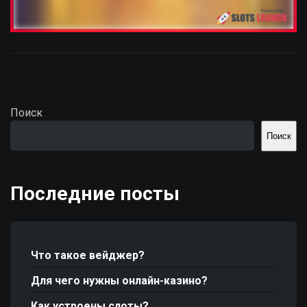
Поиск
Поиск
Последние посты
Что такое вейджер?
Для чего нужны онлайн-казино?
Как устроены слоты?