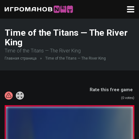
Time of the Titans — The River
King
Time of the Titans — The River King
Главная страница
»
Time of the Titans — The River King
Rate this free game
(
0
votes)