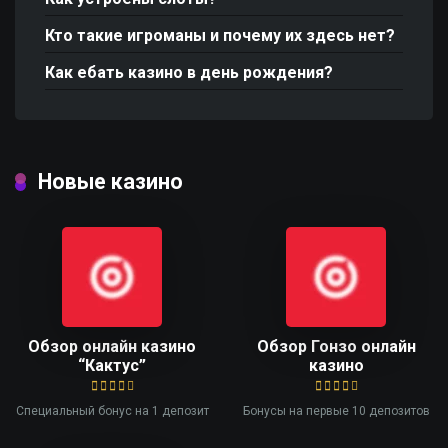
Кто такие игроманы и почему их здесь нет?
Как ебать казино в день рождения?
Новые казино
Обзор онлайн казино
Обзор Гонзо онлайн
“Кактус”
казино
Специальный бонус на 1 депозит
Бонусы на первые 10 депозитов