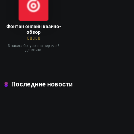
Фонтан онлайн казино-
обзор
3 пакета бонусов на первые 3
депозита.
Последние новости
Что такое вейджер?
3 года ago
Для чего нужны онлайн-казино?