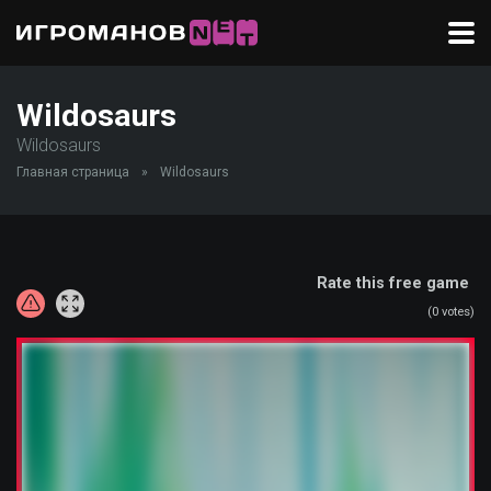
Wildosaurs
Wildosaurs
Главная страница
»
Wildosaurs
Rate this free game
(
0
votes)