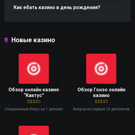
Как ебать казино в день рождения?
Новые казино
Обзор онлайн казино
Обзор Гонзо онлайн
“Кактус”
казино
Специальный бонус на 1 депозит
Бонусы на первые 10 депозитов