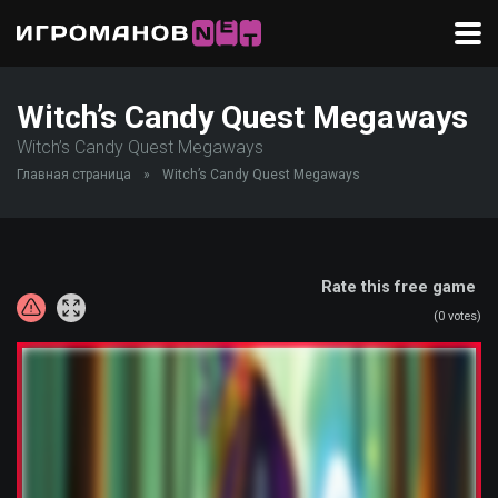
Witch’s Candy Quest Megaways
Witch’s Candy Quest Megaways
Главная страница
»
Witch’s Candy Quest Megaways
Rate this free game
(
0
votes)