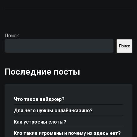
Поиск
Поиск
Последние посты
Что такое вейджер?
Для чего нужны онлайн-казино?
Как устроены слоты?
Кто такие игроманы и почему их здесь нет?