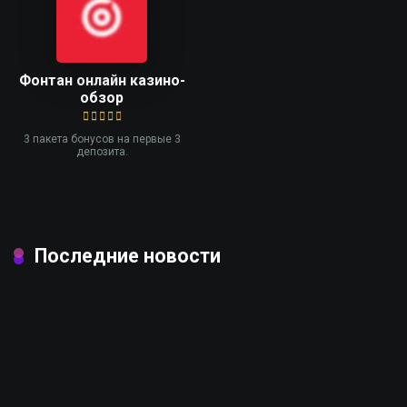
Фонтан онлайн казино-
обзор
3 пакета бонусов на первые 3
депозита.
Последние новости
Что такое вейджер?
3 года ago
Для чего нужны онлайн-казино?