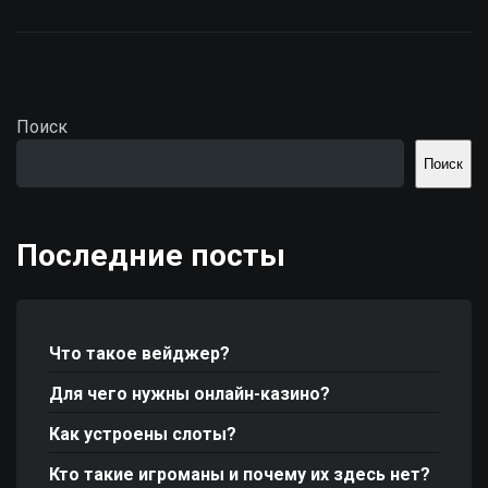
Поиск
Поиск
Последние посты
Что такое вейджер?
Для чего нужны онлайн-казино?
Как устроены слоты?
Кто такие игроманы и почему их здесь нет?