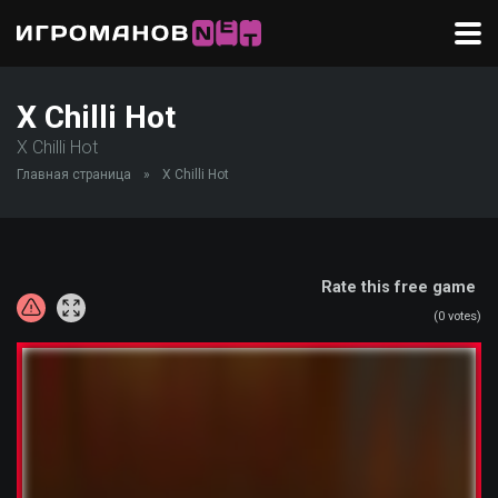
X Chilli Hot
X Chilli Hot
Главная страница
»
X Chilli Hot
Rate this free game
(
0
votes)