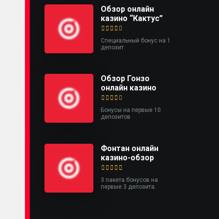
Обзор онлайн
казино “Кактус”
Специальный бонус на 1
депозит
Обзор Гонзо
онлайн казино
Бонусы на первые 10
депозитов
Фонтан онлайн
казино-обзор
3 пакета бонусов на
первые 3 депозита.