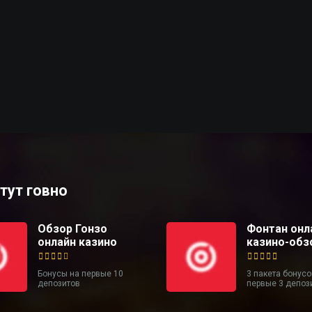
тут говно
Обзор Гонзо
Фонтан онл
онлайн казино
казино-обз
Бонусы на первые 10
3 пакета бонусо
депозитов
первые 3 депоз