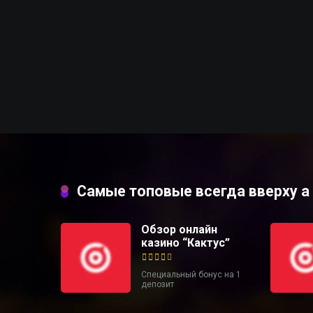
Самые топовые всегда вверху а 
Обзор онлайн
казино “Кактус”
Специальный бонус на 1
депозит